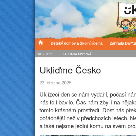
Dětský domov a Školní jídelna
Zahrada DivYz
NOVINKY
ZAHRADA DIVYZNÁ
Ukliďme Česko
23. března 2025
Uklízecí den se nám vydařil, počasí ná
nás to i bavilo. Čas nám zbyl i na něja
tomto krásném prostředí. Dost nás překv
pořádnější než v předchozích letech. 
a také nejsme jediní komu na svém pros