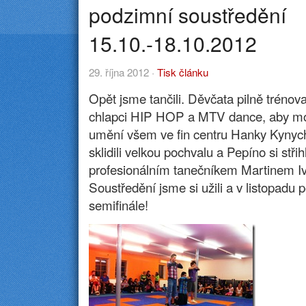
podzimní soustředění
15.10.-18.10.2012
29. října 2012 ·
Tisk článku
Opět jsme tančili. Děvčata pilně trén
chlapci HIP HOP a MTV dance, aby moh
umění všem ve fin centru Hanky Kynyc
sklidili velkou pochvalu a Pepíno si střih
profesionálním tanečníkem Martinem 
Soustředění jsme si užili a v listopadu
semifinále!