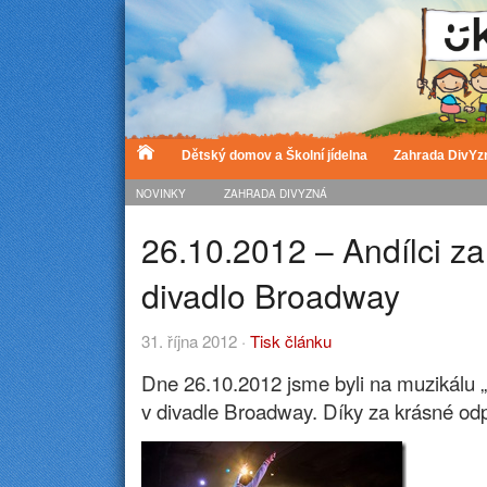
Dětský domov a Školní jídelna
Zahrada DivYz
NOVINKY
ZAHRADA DIVYZNÁ
26.10.2012 – Andílci za
divadlo Broadway
31. října 2012 ·
Tisk článku
Dne 26.10.2012 jsme byli na muzikálu „
v divadle Broadway. Díky za krásné od