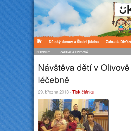
Dětský domov a Školní jídelna
Zahrada DivYz
NOVINKY
ZAHRADA DIVYZNÁ
Návštěva dětí v Olivově
léčebně
29. března 2013 ·
Tisk článku