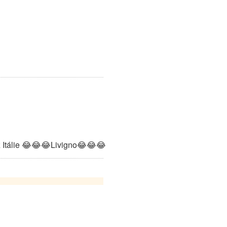
Itálie
😂
😂
😂
Livigno
😂
😂
😂