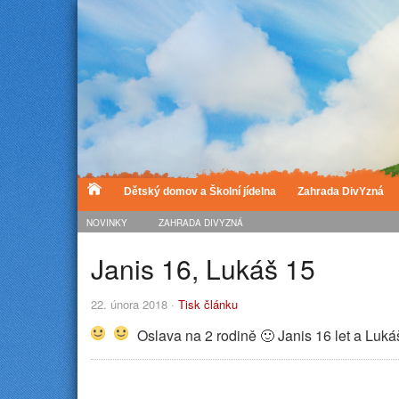
Dětský domov a Školní jídelna
Zahrada DivYzná
NOVINKY
ZAHRADA DIVYZNÁ
Janis 16, Lukáš 15
22. února 2018 ·
Tisk článku
Oslava na 2 rodině
🙂
Janis 16 let a Lukáš