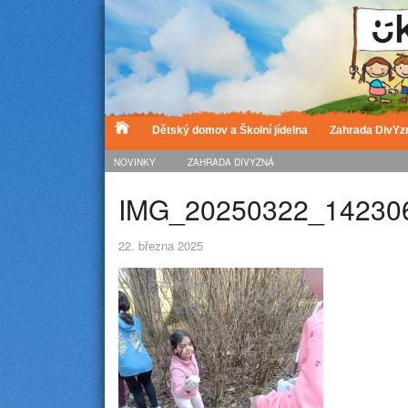
Dětský domov a Školní jídelna
Zahrada DivYz
NOVINKY
ZAHRADA DIVYZNÁ
IMG_20250322_14230
22. března 2025