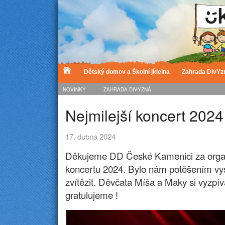
Dětský domov a Školní jídelna
Zahrada DivYz
NOVINKY
ZAHRADA DIVYZNÁ
Nejmilejší koncert 2024
17. dubna 2024
Děkujeme DD České Kamenici za organ
koncertu 2024. Bylo nám potěšením vy
zvítězit. Děvčata Míša a Maky si vyzpí
gratulujeme !